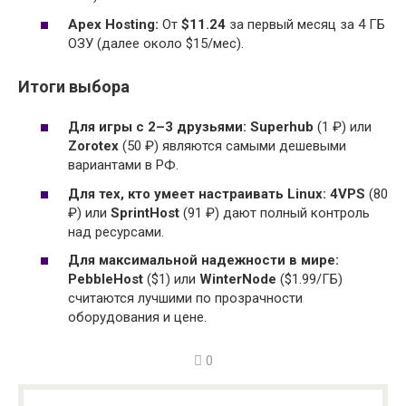
Apex Hosting:
От
$11.24
за первый месяц за 4 ГБ
ОЗУ (далее около $15/мес).
Итоги выбора
Для игры с 2–3 друзьями:
Superhub
(1 ₽) или
Zorotex
(50 ₽) являются самыми дешевыми
вариантами в РФ.
Для тех, кто умеет настраивать Linux:
4VPS
(80
₽) или
SprintHost
(91 ₽) дают полный контроль
над ресурсами.
Для максимальной надежности в мире:
PebbleHost
($1) или
WinterNode
($1.99/ГБ)
считаются лучшими по прозрачности
оборудования и цене.
0