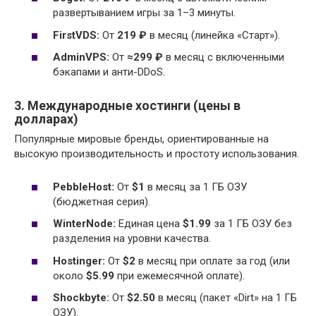
развертыванием игры за 1–3 минуты.
FirstVDS:
От
219 ₽
в месяц (линейка «Старт»).
AdminVPS:
От
≈299 ₽
в месяц с включенными
бэкапами и анти-DDoS.
3. Международные хостинги (цены в
долларах)
Популярные мировые бренды, ориентированные на
высокую производительность и простоту использования.
PebbleHost:
От
$1
в месяц за 1 ГБ ОЗУ
(бюджетная серия).
WinterNode:
Единая цена
$1.99
за 1 ГБ ОЗУ без
разделения на уровни качества.
Hostinger:
От
$2
в месяц при оплате за год (или
около
$5.99
при ежемесячной оплате).
Shockbyte:
От
$2.50
в месяц (пакет «Dirt» на 1 ГБ
ОЗУ).