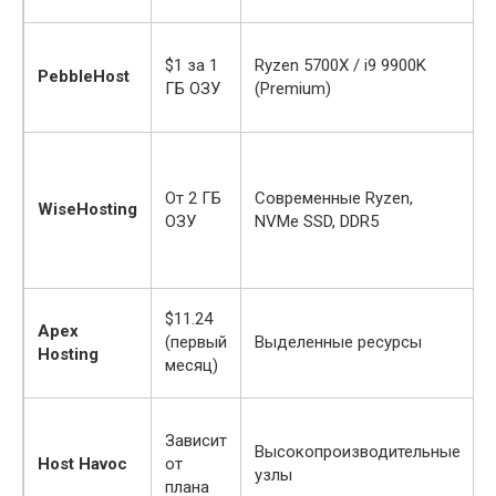
$1 за 1
Ryzen 5700X / i9 9900K
PebbleHost
ГБ ОЗУ
(Premium)
п
От 2 ГБ
Современные Ryzen,
WiseHosting
ОЗУ
NVMe SSD, DDR5
$11.24
Apex
(первый
Выделенные ресурсы
Hosting
месяц)
Зависит
Высокопроизводительные
Host Havoc
от
узлы
плана