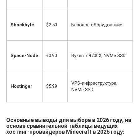
Shockbyte
$2.50
Базовое оборудование
и
Space-Node
€0.90
Ryzen 7 9700X, NVMe SSD
VPS-инфраструктура,
Hostinger
$5.99
NVMe SSD
Основные выводы для выбора в 2026 году, на
основе сравнительной таблицы ведущих
хостинг-провайдеров Minecraft в 2026 году: