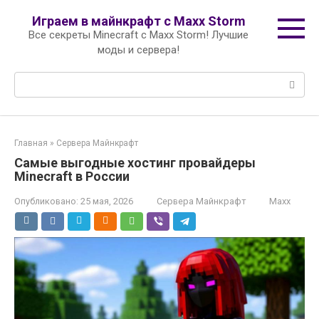
Перейти
Играем в майнкрафт с Maxx Storm
к
Все секреты Minecraft с Maxx Storm! Лучшие
контенту
моды и сервера!
Поиск:
Главная
»
Сервера Майнкрафт
Самые выгодные хостинг провайдеры
Minecraft в России
Опубликовано:
25 мая, 2026
Сервера Майнкрафт
Maxx