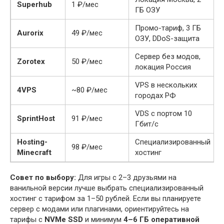
Superhub
1 ₽/мес
ГБ ОЗУ
Промо-тариф, 3 ГБ
Aurorix
49 ₽/мес
ОЗУ, DDoS-защита
Сервер без модов,
Zorotex
50 ₽/мес
локация Россия
VPS в нескольких
4VPS
~80 ₽/мес
городах РФ
VDS с портом 10
SprintHost
91 ₽/мес
Гбит/с
Hosting-
Специализированный
98 ₽/мес
Minecraft
хостинг
Совет по выбору:
Для игры с 2–3 друзьями на
ванильной версии лучше выбрать специализированный
хостинг с тарифом за 1–50 рублей. Если вы планируете
сервер с модами или плагинами, ориентируйтесь на
тарифы с
NVMe SSD
и минимум
4–6 ГБ оперативной