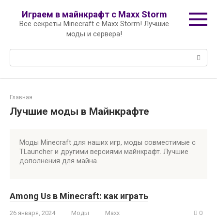
Перейти
Играем в майнкрафт с Maxx Storm
к
Все секреты Minecraft с Maxx Storm! Лучшие
контенту
моды и сервера!
Поиск:
Главная
Лучшие моды в Майнкрафте
Моды Minecraft для наших игр, моды совместимые с
TLauncher и другими версиями майнкрафт. Лучшие
дополнения для майна.
Among Us в Minecraft: как играть
26 января, 2024
Моды
Maxx
0