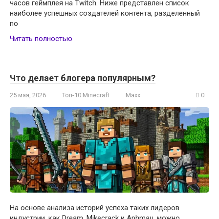
часов геймплея на Twitch. Ниже представлен список
наиболее успешных создателей контента, разделенный
по
Читать полностью
Что делает блогера популярным?
25 мая, 2026
Топ-10 Minecraft
Maxx
0
На основе анализа историй успеха таких лидеров
индустрии, как Dream, Mikecrack и Aphmau, можно