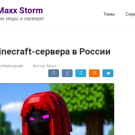
Maxx Storm
Темы
Сер
шие моды и сервера!
ecraft-сервера в России
а Майнкрафт
Автор:
Maxx