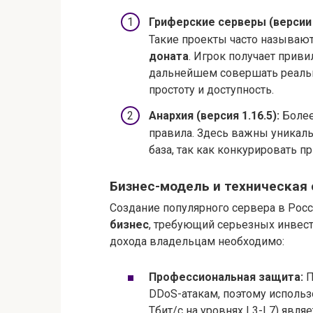
Гриферские серверы (версии 1.
Такие проекты часто называю
доната
. Игрок получает приви
дальнейшем совершать реальн
простоту и доступность.
Анархия (версия 1.16.5):
Более
правила. Здесь важны уникаль
база, так как конкурировать п
Бизнес-модель и техническая
Создание популярного сервера в Росс
бизнес
, требующий серьезных инвест
дохода владельцам необходимо:
Профессиональная защита:
П
DDoS-атакам, поэтому исполь
Тбит/с на уровнях L3-L7) явля