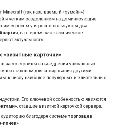
т Minecraft (так называемый «румайн»)
ией и четким разделением на доминирующие
шим спросом у игроков пользуются два
Анархия
, в то время как классическое
еряют актуальность.
х «визитные карточки»
в часто строится на внедрении уникальных
овятся эталоном для копирования другими
ам, к числу наиболее популярных и влиятельных
индустрии. Его ключевой особенностью являются
ектами»
, ставшие визитной карточкой сервера.
 аудиторию благодаря системе
торговцев
р-печек»
.