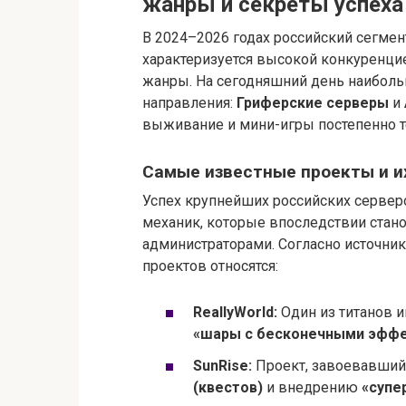
жанры и секреты успеха
В 2024–2026 годах российский сегмен
характеризуется высокой конкуренц
жанры. На сегодняшний день наиболь
направления:
Гриферские серверы
и
выживание и мини-игры постепенно т
Самые известные проекты и и
Успех крупнейших российских серверо
механик, которые впоследствии стан
администраторами. Согласно источник
проектов относятся:
ReallyWorld:
Один из титанов 
«шары с бесконечными эфф
SunRise:
Проект, завоевавший
(квестов)
и внедрению
«супе