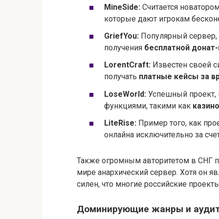
MineSide:
Считается новатором
которые дают игрокам беско
GriefYou:
Популярный сервер,
получения
бесплатной донат
LorentCraft:
Известен своей 
получать
платные кейсы за в
LoseWorld:
Успешный проект,
функциями, такими как
казин
LiteRise:
Пример того, как про
онлайна исключительно за счет
Также огромным авторитетом в СНГ 
мире анархический сервер. Хотя он я
силен, что многие российские проект
Доминирующие жанры и ауди