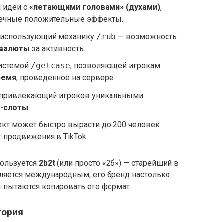
 идеи с
«летающими головами» (духами)
,
нечные положительные эффекты.
 использующий механику
/rub
— возможность
-валюты
за активность.
системой
/getcase
, позволяющей игрокам
ремя
, проведенное на сервере.
 привлекающий игроков уникальными
о-слоты
.
ект может быстро вырасти до 200 человек
 продвижения в TikTok.
пользуется
2b2t
(или просто «2б») — старейший в
вляется международным, его бренд настолько
ы пытаются копировать его формат.
тория