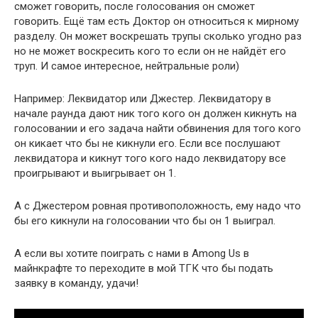
сможет говорить, после голосования он сможет
говорить. Ещё там есть Доктор он относиться к мирному
разделу. Он может воскрешать трупы сколько угодно раз
но не может воскресить кого то если он не найдёт его
труп. И самое интересное, нейтральные роли)
Например: Леквидатор или Джестер. Леквидатору в
начале раунда дают ник того кого он должен кикнуть на
голосовании и его задача найти обвинения для того кого
он кикает что бы не кикнули его. Если все послушают
леквидатора и кикнут того кого надо леквидатору все
проигрывают и выигрывает он 1.
А с Джестером ровная противоположность, ему надо что
бы его кикнули на голосовании что бы он 1 выиграл.
А если вы хотите поиграть с нами в Among Us в
майнкрафте то переходите в мой ТГК что бы подать
заявку в команду, удачи!