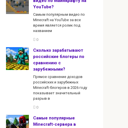
видео по Майнкрафту на
YouTube?
Самым популярным видео по
Minecraft на YouTube за все
время является ролик под
названием
0
Сколько зарабатывают
российские блогеры по
сравнению с
зарубежными?
Прямое сравнение доходов
российских и зарубежных
Minecraft-блогеров в 2026 году
показывает значительный
разрыв в
0
Самые популярные
Minecraft-сервера в