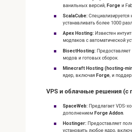
ванильных версий,
Forge
и Fab
ScalaCube:
Специализируется н
устанавливать более 1000 раз
Apex Hosting:
Известен интуит
модпаков с автоматической ус
BisectHosting:
Предоставляет 
модов и готовых сборок.
Minecraft Hosting (hosting-min
ядер, включая
Forge
, и подде
VPS и облачные решения (с
SpaceWeb:
Предлагает VDS-хос
дополнением
Forge Addon
.
Hostinger:
Предоставляет полн
установить любое ядро, вклю