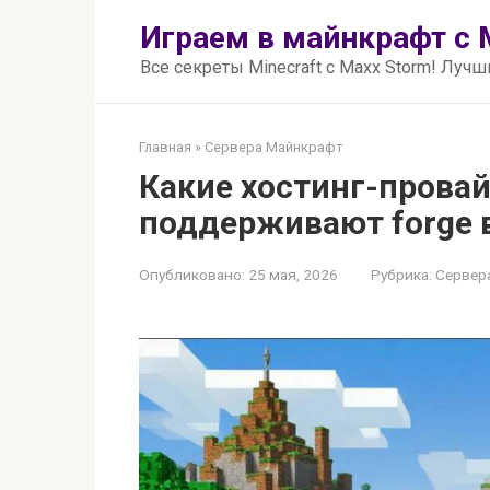
Перейти
Играем в майнкрафт с 
к
контенту
Все секреты Minecraft с Maxx Storm! Луч
Главная
»
Сервера Майнкрафт
Какие хостинг-провай
поддерживают forge в
Опубликовано:
25 мая, 2026
Рубрика:
Сервер