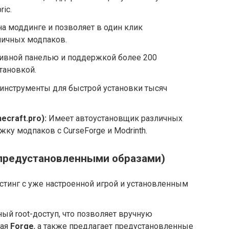
ric.
а моддинге и позволяет в один клик
личных модпаков.
ивной панелью и поддержкой более 200
тановкой.
инструменты для быстрой установки тысяч
ecraft.pro):
Имеет автоустановщик различных
ржку модпаков с CurseForge и Modrinth.
 предустановленными образами)
тинг с уже настроенной игрой и установленным
ый root-доступ, что позволяет вручную
чая
Forge
, а также предлагает предустановленные